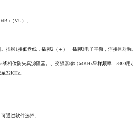
0dBu（VU）。
制。插脚1接低盘线，插脚2（＋），插脚3电子平衡，浮接且对称
 sigma线相位防失真滤阻器。、变频器输出64KHz采样频率，8300用
32KHz。
s）可通过软件选择。