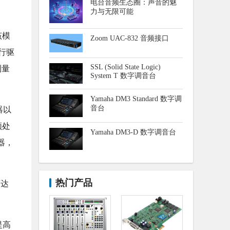
电台音频生态圈：声音的魅
力与无限可能
该模
Zoom UAC-832 音频接口
行驱
SSL (Solid State Logic)
制量
System T 数字调音台
Yamaha DM3 Standard 数字调
音台
器以
频处
Yamaha DM3-D 数字调音台
器，
热门产品
可达
提高