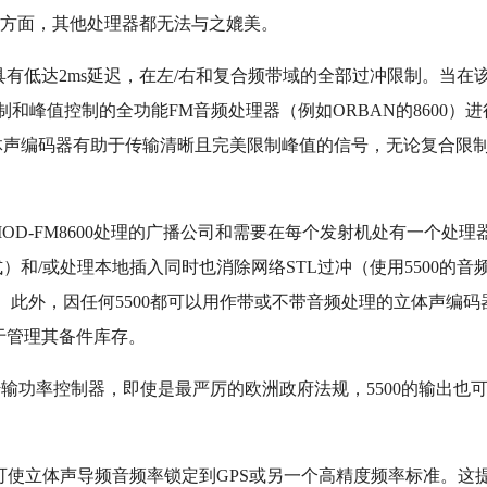
制性方面，其他处理器都无法与之媲美。
具有低达2ms延迟，在左/右和复合频带域的全部过冲限制。当在
制和峰值控制的全功能FM音频处理器（例如ORBAN的8600）进
的立体声编码器有助于传输清晰且完美限制峰值的信号，无论复合限
。
IMOD-FM8600处理的广播公司和需要在每个发射机处有一个处理
式）和/或处理本地插入同时也消除网络STL过冲（使用5500的音
。此外，因任何5500都可以用作带或不带音频处理的立体声编码
于管理其备件库存。
路传输功率控制器，即使是最严厉的欧洲政府法规，5500的输出也
入，可使立体声导频音频率锁定到GPS或另一个高精度频率标准。这