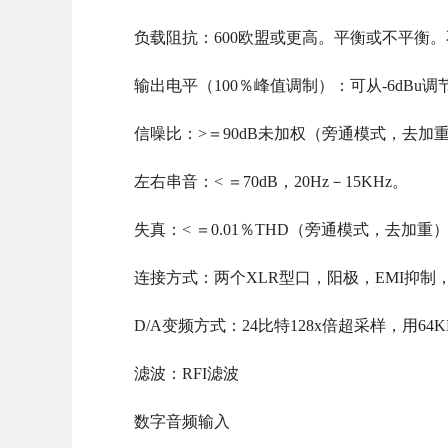
负载阻抗：600欧盟或更高。平衡或不平衡
输出电平（100％峰值调制）：可从-6dBu调
信噪比：>＝90dB未加权（旁通模式，去加重）
左右串音：< ＝70dB，20Hz－15KHz。
失真：< ＝0.01％THD（旁通模式，去加重），
连接方式：两个XLR型口，阳极，EMI抑制
D/A变频方式：24比特128x倍超采样，用64
滤波：RFI滤波
数字音频输入