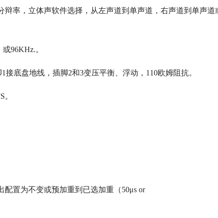
比特分辩率，立体声软件选择，从左声道到单声道，右声道到单声道
或96KHz.。
脚1接底盘地线，插脚2和3变压平衡、浮动，110欧姆阻抗。
FS。
配置为不变或预加重到已选加重（50μs or