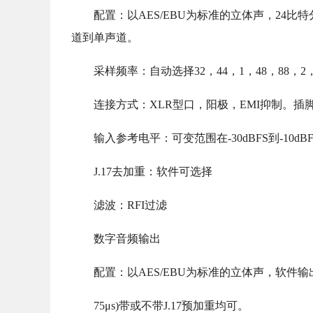
配置：以AES/EBU为标准的立体声，24
道到单声道。
采样频率：自动选择32，44，1，48，88，2，
连接方式：XLR型口，阳极，EMI抑制。插
输入参考电平：可变范围在-30dBFS到-10dB
J.17去加重：软件可选择
滤波：RFI过滤
数字音频输出
配置：以AES/EBU为标准的立体声，软件输出
75μs)带或不带J.17预加重均可。