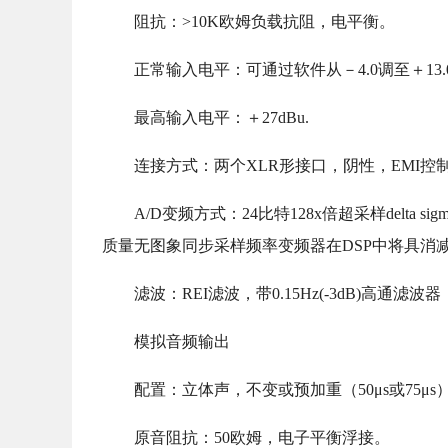
阻抗：>10K欧姆负载抗阻，电平衡。
正常输入电平：可通过软件从－4.0调至＋13.
最高输入电平：＋27dBu.
连接方式：两个XLR形接口，阴性，EMI控
A/D变频方式：24比特128x倍超采样delta
质量无图象同步采样频率变频器在DSP中将具消减至
滤波：REI滤波，带0.15Hz(-3dB)高通滤波器
模拟音频输出
配置：立体声，不变或预加重（50μs或75μ
原音阻抗：50欧姆，电子平衡浮接。