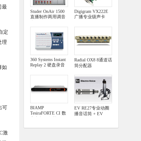
司最
Studer OnAir 1500
Digigram VX222E
直播制作两用调音
广播专业级声卡
台
自定
处理
360 Systems Instant
Radial OX8 8通道话
Replay 2 硬盘录音
筒分配器
择如
机
出可
BIAMP
EV RE27专业动圈
TesiraFORTE CI 数
播音话筒 + EV
字音频服务器
309A话筒防震架
C激