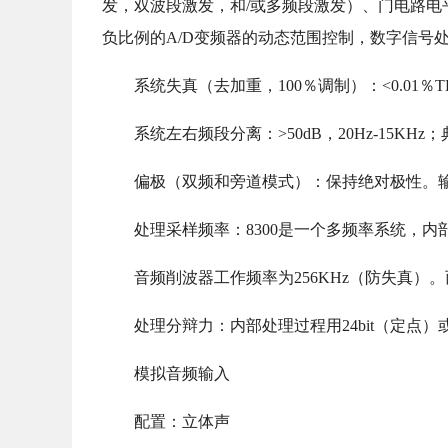
发，双波段激发，和/或多频段激发）、门电路电
负比例的A/D变频器的动态范围控制，数字信号处理
系统失真（去加重，100％调制）：<0.01％THD，2
系统左右频段分离：>50dB，20Hz-15KHz；
偏极（双频和旁道模式）：保持绝对极性。
处理采样频率：8300是一个多频率系统，内部
音频削波器工作频率为256KHz（防失真）。
处理分辩力：内部处理过程用24bit（定点）或
模拟音频输入
配置：立体声