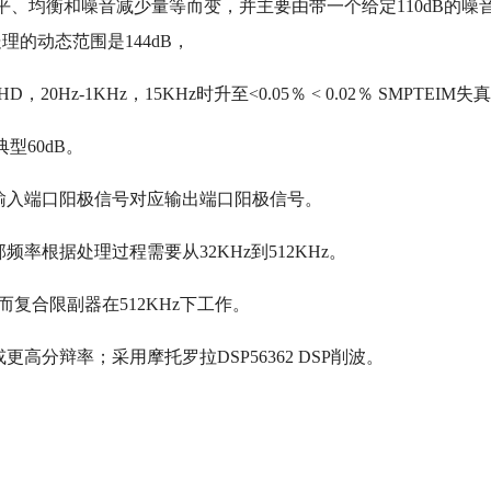
平、均衡和噪音减少量等而变，并主要由带一个给定110dB的噪
的动态范围是144dB，
0Hz-1KHz，15KHz时升至<0.05％ < 0.02％ SMPTEIM失
典型60dB。
输入端口阳极信号对应输出端口阳极信号。
频率根据处理过程需要从32KHz到512KHz。
而复合限副器在512KHz下工作。
更高分辩率；采用摩托罗拉DSP56362 DSP削波。